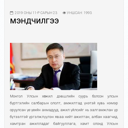
2019 ОНЫ 11-Р САРЫН 23
УНШСАН: 1993
МЭНДЧИЛГЭЭ
Монгол Улсын хөгжил дэвшлийн суурь болсон улсын
бүртгэлийн салбарын ололт, амжилтад үнэтэй хувь нэмэр
оруулсан үе үеийн ахмадууд, ажил үйлсийг нь залгамжлан үр
бүтээлтэй үргэлжлүүлэн яваа нийт ажилтан, албан хаагчид,
хамтран ажилладаг байгууллага, хамт олонд Улсын