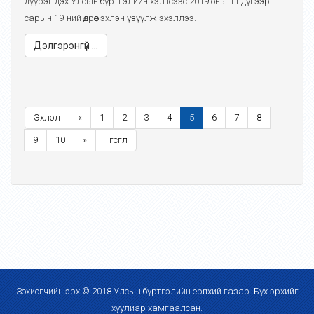
дүүрэг дэх Улсын бүртгэлийн хэлтсээс 2019 оны 11 дүгээр
сарын 19-ний өдрөөс эхлэн үзүүлж эхэллээ.
Дэлгэрэнгүй ...
Эхлэл
«
1
2
3
4
5
6
7
8
9
10
»
Төгсгөл
Зохиогчийн эрх © 2018 Улсын бүртгэлийн ерөнхий газар. Бүх эрхийг
хуулиар хамгаалсан.