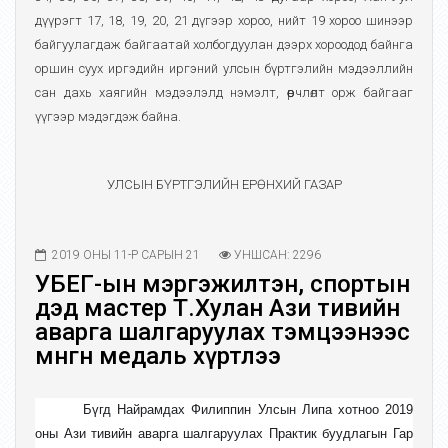
дүүрэгт 17, 18, 19, 20, 21 дүгээр хороо, нийт 19 хороо шинээр
байгуулагдаж байгаатай холбогдуулан дээрх хороодод байнга
оршин суух иргэдийн иргэний улсын бүртгэлийн мэдээллийн
сан дахь хаягийн мэдээлэлд нэмэлт, өөрчлөлт орж байгааг
үүгээр мэдэгдэж байна.
УЛСЫН БҮРТГЭЛИЙН ЕРӨНХИЙ ГАЗАР
2019 ОНЫ 11-Р САРЫН 21
УНШСАН: 2296
УБЕГ-ын мэргэжилтэн, спортын
дэд мастер Т.Хулан Ази тивийн
аварга шалгаруулах тэмцээнээс
мөнгөн медаль хүртлээ
Бүгд Найрамдах Филиппин
Улс
ын Липа хотноо
2019
оны
Ази тивийн аварга шалгаруулах
П
рактик буудлагын Гар