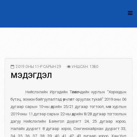
2019 ОНЫ 11-Р САРЫН 29
УНШСАН: 1380
МЭДЭГДЭЛ
Нийслэлийн Иргэдийн Төлөөлөгчдийн хурлын “Хороодын
бүтэц, зохион байгуулалтад өөрчлөлт оруулах тухай” 2019 оны 06
дугаар сарын 10-ны өдрийн 25/21 дугаар тогтоол, мөн хурлын
2019 оны 11 дүгээр сарын 22-ны өдрийн 8/28 дугаар тогтоолын
дагуу Нийслэлийн Баянгол дүүрэгт 24, 25 дугаар хороо,
Налайх дүүрэгт 8 дугаар хороо, Сонгинохайрхан дүүрэгт 33,
34, 35, 36, 37, 38, 39, 40, 41, 42, 43 дугаар хороо, Хан-Уул