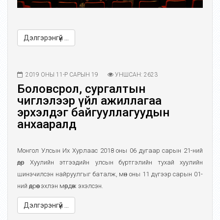
Дэлгэрэнгүй ...
2019 ОНЫ 11-Р САРЫН 19
УНШСАН: 2623
Боловсрол, сургалтын
чиглэлээр үйл ажиллагаа
эрхэлдэг байгууллагуудын
анхааралд
Монгол Улсын Их Хурлаас 2018 оны 06 дугаар сарын 21-ний
өдөр Хуулийн этгээдийн улсын бүртгэлийн тухай хуулийн
шинэчилсэн найруулгыг баталж, мөн оны 11 дүгээр сарын 01-
ний өдрөөс эхлэн мөрдөж эхэлсэн.
Дэлгэрэнгүй ...