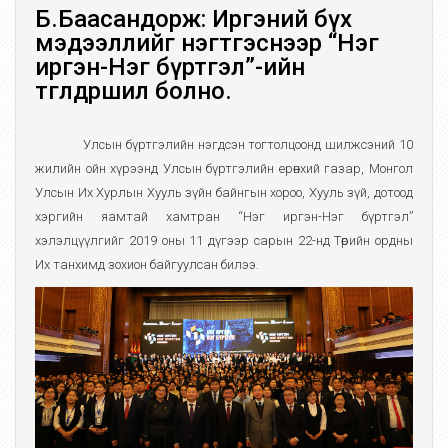
Б.Баасандорж: Иргэний бүх
мэдээллийг нэгтгэснээр “Нэг
иргэн-Нэг бүртгэл”-ийн
төгөлдөршил болно.
Улсын бүртгэлийн нэгдсэн тогтолцоонд шилжсэний 10
жилийн ойн хүрээнд Улсын бүртгэлийн ерөнхий газар, Монгол
Улсын Их Хурлын Хууль зүйн байнгын хороо, Хууль зүй, дотоод
хэргийн яамтай хамтран “Нэг иргэн-Нэг бүртгэл”
хэлэлцүүлгийг 2019 оны 11 дүгээр сарын 22-нд Төрийн ордны
Их танхимд зохион байгуулсан билээ.