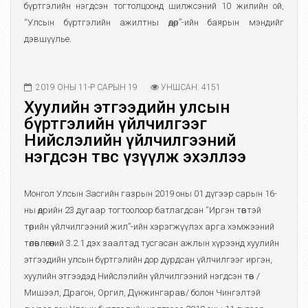
бүртгэлийн нэгдсэн тогтолцоонд шилжсэний 10 жилийн ой,
“Улсын бүртгэлийн ажилтны өдөр”-ийн баярын мэндийг
дэвшүүлье.
2019 ОНЫ 11-Р САРЫН 19
УНШСАН: 4151
Хуулийн этгээдийн улсын
бүртгэлийн үйлчилгээг
Нийслэлийн үйлчилгээний
нэгдсэн төвөөс үзүүлж эхэллээ
Монгол Улсын Засгийн газрын 2019 оны 01 дүгээр сарын 16-
ны өдрийн 23 дугаар тогтоолоор батлагдсан “Иргэн төвтэй
төрийн үйлчилгээний жил”-ийн хэрэгжүүлэх арга хэмжээний
төлөвлөгөөний 3.2.1 дэх заалтад тусгасан ажлын хүрээнд хуулийн
этгээдийн улсын бүртгэлийн дор дурдсан үйлчилгээг иргэн,
хуулийн этгээдэд Нийслэлийн үйлчилгээний нэгдсэн төв /
Мишээл, Драгон, Оргил, Дүнжингарав/ болон Чингэлтэй