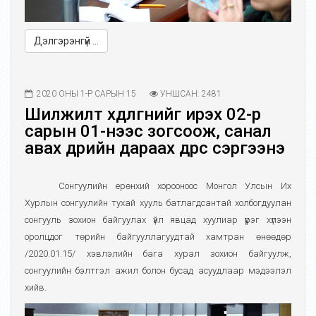
Дэлгэрэнгүй ...
2020 ОНЫ 1-Р САРЫН 15
УНШСАН: 2481
Шилжилт хөдөлгөөнийг ирэх 02-р
сарын 01-нээс зогсоож, санал
авах өдрийн дараах өдрөөс сэргээнэ
Сонгуулийн ерөнхий хорооноос Монгол Улсын Их
Хурлын сонгуулийн тухай хууль батлагдсантай холбогдуулан
сонгууль зохион байгуулах үйл явцад хуулиар үүрэг хүлээн
оролцдог төрийн байгууллагуудтай хамтран өнөөдөр
/2020.01.15/ хэвлэлийн бага хурал зохион байгуулж,
сонгуулийн бэлтгэл ажил болон бусад асуудлаар мэдээлэл
хийв.