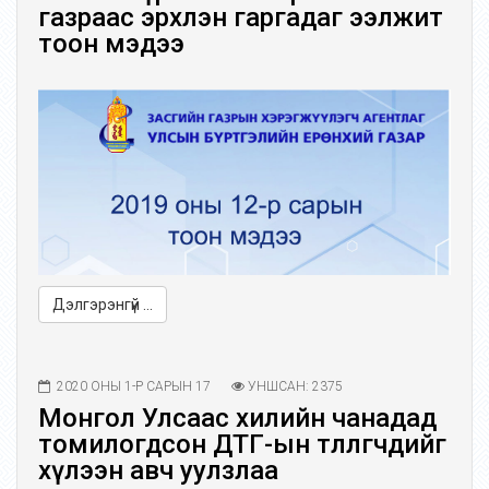
газраас эрхлэн гаргадаг ээлжит
тоон мэдээ
Дэлгэрэнгүй ...
2020 ОНЫ 1-Р САРЫН 17
УНШСАН: 2375
Монгол Улсаас хилийн чанадад
томилогдсон ДТГ-ын төлөөлөгчдийг
хүлээн авч уулзлаа