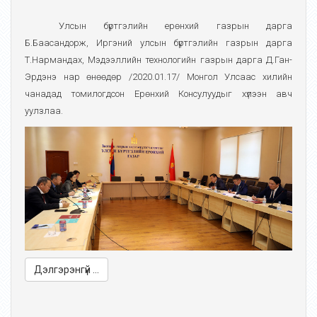
Улсын бүртгэлийн ерөнхий газрын дарга
Б.Баасандорж, Иргэний улсын бүртгэлийн газрын дарга
Т.Нармандах, Мэдээллийн технологийн газрын дарга Д.Ган-
Эрдэнэ нар өнөөдөр /2020.01.17/ Монгол Улсаас хилийн
чанадад томилогдсон Ерөнхий Консулуудыг хүлээн авч
уулзлаа.
Дэлгэрэнгүй ...