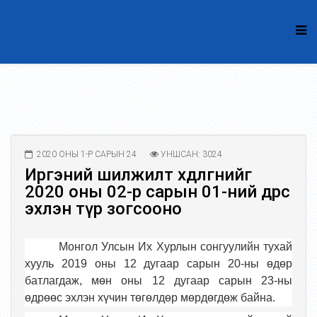
2020 ОНЫ 1-Р САРЫН 24
УНШСАН: 3024
Иргэний шилжилт хөдөлгөөнийг
2020 оны 02-р сарын 01-ний өдрөөс
эхлэн түр зогсооно
Монгол Улсын Их Хурлын сонгуулийн тухай
хууль 2019 оны 12 дугаар сарын 20-ны өдөр
батлагдаж, мөн оны 12 дугаар сарын 23-ны
өдрөөс эхлэн хүчин төгөлдөр мөрдөгдөж байна.