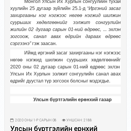
Монгол Улсын Их Хурлын сонгуулийн тухай
хуулийн 25 дугаар зүйлийн 25.1-д
“
Иргэний засаг
захиргааны нэг нэгжээс нөгөө нэгжид шилжин
суурьших хөдөлгөөнийг ээлжит сонгуулийн
жилийн 02 дугаар сарын 01-ний өдрөөс
, ...
эхлэн
зогсоож, санал авах өдрийн дараах өдрөөс
сэргээнэ
”
гэж заасан.
Иймд
иргэний засаг захиргааны нэг нэгжээс
нөгөө нэгжид шилжин суурьших хөдөлгөөнийг
2020 оны 02 дугаар сарын 01-ний өдрөөс эхлэн
Улсын Их Хурлын ээлжит сонгуулийн санал авах
өдрийг дуустал түр зогсоох болсныг мэдэгдье.
Улсын бүртгэлийн ерөнхий газар
2020 ОНЫ 1-Р САРЫН 08
УНШСАН: 2188
Улсын бүртгэлийн ерөнхий