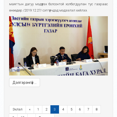
маягтын дагуу мэдүүлэх болсонтой холбогдуулан тус газраас
өнөөдөр /2019.12.27/ сэтгүүлчдэд мэдээлэл хийлээ.
Дэлгэрэнгүй ...
Эхлэл
«
1
2
3
4
5
6
7
8