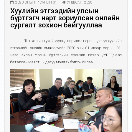
2020 ОНЫ 1-Р САРЫН 04
УНШСАН: 2528
Хуулийн этгээдийн улсын
бүртгэгч нарт зориулсан онлайн
сургалт зохион байгууллаа
Татварын тухай хуульд өөрчлөлт орсны дагуу хуулийн
этгээдийн эцсийн өмчлөгчийг 2020 оны 01 дүгээр сарын 01-
нээс эхлэн Улсын бүртгэлийн ерөнхий газар /УБЕГ/-аас
баталсан маягтын дагуу мэдүүлэх болсон билээ.