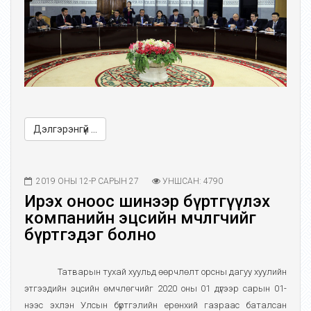
Дэлгэрэнгүй ...
2019 ОНЫ 12-Р САРЫН 27
УНШСАН: 4790
Ирэх оноос шинээр бүртгүүлэх
компанийн эцсийн өмчлөгчийг
бүртгэдэг болно
Татварын тухай хуульд өөрчлөлт орсны дагуу хуулийн
этгээдийн эцсийн өмчлөгчийг 2020 оны 01 дүгээр сарын 01-
нээс эхлэн Улсын бүртгэлийн ерөнхий газраас баталсан