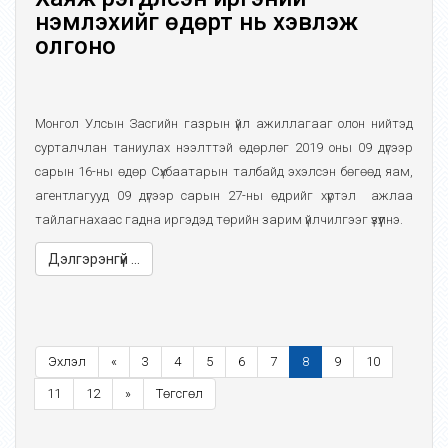
үнэмлэхийг өдөрт нь хэвлэж
олгоно
Монгол Улсын Засгийн газрын үйл ажиллагааг олон нийтэд
сурталчлан таниулах нээлттэй өдөрлөг 2019 оны 09 дүгээр
сарын 16-ны өдөр Сүхбаатарын талбайд эхэлсэн бөгөөд яам,
агентлагууд 09 дүгээр сарын 27-ны өдрийг хүртэл ажлаа
тайлагнахаас гадна иргэдэд төрийн зарим үйлчилгээг үзүүлнэ.
Дэлгэрэнгүй ...
Эхлэл
«
3
4
5
6
7
8
9
10
11
12
»
Төгсгөл