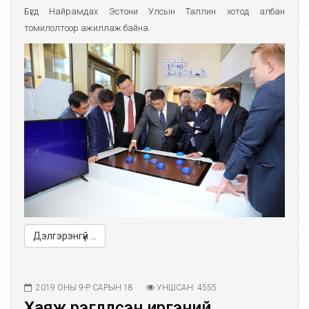
Бүгд Найрамдах Эстони Улсын Таллин хотод албан
томилолтоор ажиллаж байна.
Дэлгэрэнгүй ...
2019 ОНЫ 9-Р САРЫН 18
УНШСАН: 4555
Хаяж үрэгдүүлсэн иргэний