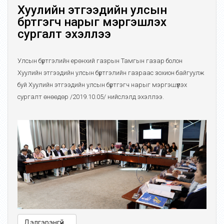
Хуулийн этгээдийн улсын
бүртгэгч нарыг мэргэшүүлэх
сургалт эхэллээ
Улсын бүртгэлийн ерөнхий газрын Тамгын газар болон
Хуулийн этгээдийн улсын бүртгэлийн газраас зохион байгуулж
буй Хуулийн этгээдийн улсын бүртгэгч нарыг мэргэшүүлэх
сургалт өнөөдөр /2019.10.05/ нийслэлд эхэллээ.
Дэлгэрэнгүй ...