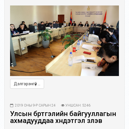
Дэлгэрэнгүй ...
2019 ОНЫ 9-Р САРЫН 24
УНШСАН: 5246
Улсын бүртгэлийн байгууллагын
ахмадууддаа хүндэтгэл үзүүлэв