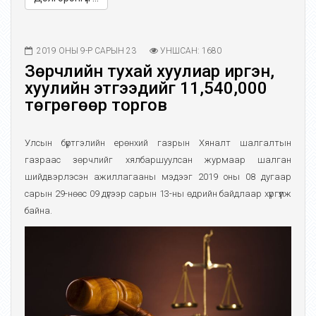
2019 ОНЫ 9-Р САРЫН 23
УНШСАН: 1680
Зөрчлийн тухай хуулиар иргэн,
хуулийн этгээдийг 11,540,000
төгрөгөөр торгов
Улсын бүртгэлийн ерөнхий газрын Хяналт шалгалтын
газраас зөрчлийг хялбаршуулсан журмаар шалган
шийдвэрлэсэн ажиллагааны мэдээг 2019 оны 08 дугаар
сарын 29-нөөс 09 дүгээр сарын 13-ны өдрийн байдлаар хүргүүлж
байна.