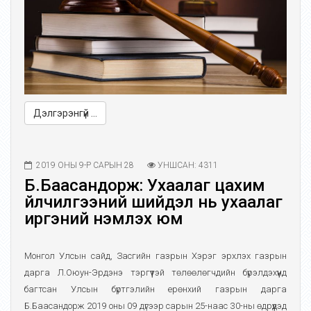
Дэлгэрэнгүй ...
2019 ОНЫ 9-Р САРЫН 28
УНШСАН: 4311
Б.Баасандорж: Ухаалаг цахим
үйлчилгээний шийдэл нь ухаалаг
иргэний үнэмлэх юм
Монгол Улсын сайд, Засгийн газрын Хэрэг эрхлэх газрын
дарга Л.Оюун-Эрдэнэ тэргүүтэй төлөөлөгчдийн бүрэлдэхүүнд
багтсан Улсын бүртгэлийн ерөнхий газрын дарга
Б.Баасандорж 2019 оны 09 дүгээр сарын 25-наас 30-ны өдрүүдэд