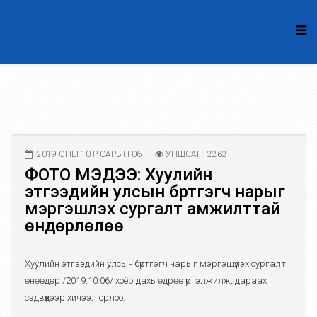
2019 ОНЫ 10-Р САРЫН 06
УНШСАН: 2262
ФОТО МЭДЭЭ: Хуулийн
этгээдийн улсын бүртгэгч нарыг
мэргэшүүлэх сургалт амжилттай
өндөрлөлөө
Хуулийн этгээдийн улсын бүртгэгч нарыг мэргэшүүлэх сургалт
өнөөдөр /2019.10.06/ хоёр дахь өдрөө үргэлжилж, дараах
сэдвүүдээр хичээл орлоо.