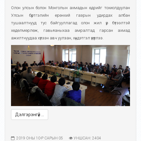
Олон улсын болон Монголын ахмадын өдрийг тохиолдуулан
Улсын бүртгэлийн ерөнхий газрын удирдах албан
тушаалтнууд тус байгууллагад олон жил үр бүтээлтэй
хөдөлмөрлөж, гавьяаныхаа амралтад гарсан ахмад
ажилтнуудаа хүлээн авч уулзан, хүндэтгэл үзүүллээ.
Дэлгэрэнгүй ...
2019 ОНЫ 10-Р САРЫН 05
УНШСАН: 2404