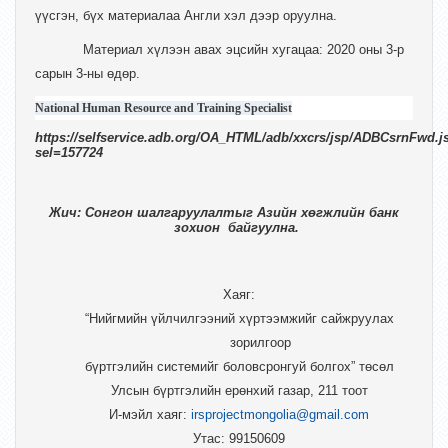
үүсгэн, бүх материалаа Англи хэл дээр оруулна.
Материал хүлээн авах эцсийн хугацаа: 2020 оны 3-р
сарын 3-ны өдөр.
National Human Resource and Training Specialist
https://selfservice.adb.org/OA_HTML/adb/xxcrs/jsp/ADBCsrnFwd.j
sel=157724
Жич: Сонгон шалгаруулалтыг Азийн хөгжлийн банк
зохион
байгуулна.
Хаяг:
“Нийгмийн үйлчилгээний хүртээмжийг сайжруулах
зорилгоор
бүртгэлийн системийг боловсронгуй болгох” төсөл
Улсын бүртгэлийн ерөнхий газар, 211 тоот
И-мэйл хаяг:
irsprojectmongolia@gmail.com
Утас: 99150609