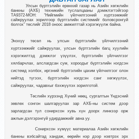
Улсын бүртгэлийн ерөнхий газар нь Азийн хөгжлийн
банкны (АХБ) техникийн туслалцааны дэмжлэгтэйгээр
ТА9372-МОН: “Нийгмийн үйлчилгээний хүртээмжийг
сайжруулах зорилгоор бүртгэлийн системийг боловсронгуй
болгох” төслийг 2018 оноос амжилттай хэрэгжүүлж байна.
Энэхүү төсөл нь улсын бүртгэлийн үйлчилгээний
хүртээмжийг сайжруулах, улсын бүртгэлийн багц хуулийн
хэрэгжилтэд дэмжлэг үзүүлэх, бүртгэлийн үйлчилгээг
хялбарчлах, алслагдсан сум, хороодыг бүртгэлийн нэгдсэн
системд холбох, иргэний бүртгэлийн цахим үйлчилгээг олон
нийтэд түгээх, бүртгэлийн нэгдсэн санг хөгжүүлэх,
сайжруулах, чадавхыг бэхжүүлэх зорилготой.
Төслийн хүрээнд Хүний нөөц, сургалтын Үндэсний
зөвлөх сонгон шалгаруулах зар АХБ-ны систем дээр
зарлагдсан тул сонирхсон хувь хүн доорх линкээр орж
ажлын дэлгэрэнгүй удирдамжийг авна уу.
Сонирхсон хүмүүс материалаа Азийн хөгжлийн
банкны вэбсайтад хандаж, өөрийн нэр дээр нэвтрэх эрх