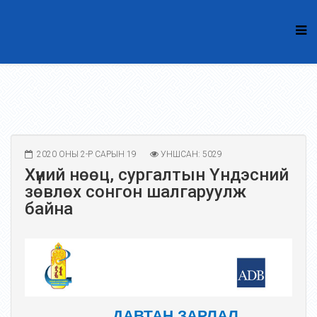
2020 ОНЫ 2-Р САРЫН 19
УНШСАН: 5029
Хүний нөөц, сургалтын Үндэсний
зөвлөх сонгон шалгаруулж
байна
ДАВТАН ЗАРЛАЛ