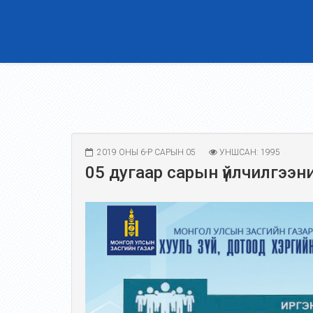
2019 ОНЫ 6-Р САРЫН 05
УНШСАН: 1995
05 дугаар сарын үйлчилгээн