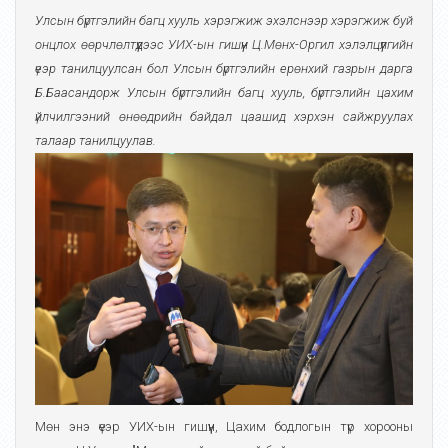
Улсын бүртгэлийн багц хууль хэрэгжиж эхэлснээр хэрэгжиж буй
онцлох
өөрчлөлтүүдээс УИХ-ын гишүүн Ц.Мөнх-Оргил хэлэлцүүлгийн
үеэр танилцуулсан бол Улсын бүртгэлийн ерөнхий газрын дарга
Б.Баасандорж Улсын бүртгэлийн багц хууль, бүртгэлийн цахим
үйлчилгээний өнөөдрийн байдал цаашид хэрхэн сайжруулах
талаар танилцуулав.
Мөн энэ үеэр УИХ-ын гишүүн, Цахим бодлогын түр хорооны