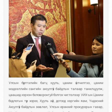
Улсын бүртгэлийн багц хууль, цахим үйлчилгээ, цахим
мэдээллийн сангийн аюулгүй байдлын талаар танилцуулж,
цаашид хэрхэн боловсронгуй болгох чиглэлээр УИХ-ын Цахим
бодлогын түр хороо, Хууль зүй, дотоод хэргийн яам, Үндэсний
Аюулгүй байдлын зөвлөл, Улсын ерөнхий прокурорын газар,