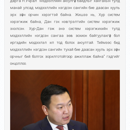
дарга Н.Учрал "Мэдээллийн аюулгүй байдлыг хангахын тулд
манай улсад мэдээллийн нэгдсэн сангийн бие даасан хууль
эрх зүйн орчин хэрэгтэй байна. Жишээ нь, Хур систем
хэрэгжиж байна, Дан гэх нэвтрэлтийн систем хэрэгжиж
эхэлсэн. Хур-Дан гэж энэ систем хэрэгжихийн тулд
мэдээллийн нэгдсэн сангаа зөв зохион байгуулахгүй бол
иргэдийн мэдээлэл ил тод болох аюултай. Тиймээс бид
мэдээллийн нэгдсэн сангийн тухай бие даасан хууль эрх зүйн
орчныг бий болгох зорилготойгоор ажиллаж байна" гэдгийг
онцоллоо.