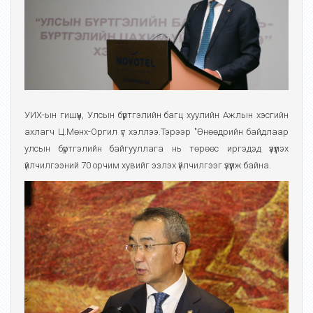
УИХ-ын гишүүн, Улсын бүртгэлийн багц хуулийн Ажлын хэсгийн
ахлагч Ц.Мөнх-Оргил үг хэллээ.Тэрээр "Өнөөдрийн байдлаар
улсын бүртгэлийн байгууллага нь төрөөс иргэдэд үзүүлэх
үйлчилгээний 70 орчим хувийг эзлэх үйлчилгээг үзүүлж байна.