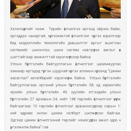
Хэлэлцүүлгийг нээж
Төрийн үйлчилгээ иргэнд ойрхон байж,
иргэддээ чанартай, хүртээмжтэй үйлчилгээг хүргэх зорилгоор
бид мэдээллийн технологийн дэвшилтэт аргыг ашиглан
системийг шинэчлэх, шинэ систем нэвтрүүлэх ажлыг үе
шаттайгаар амжилттай хэрэгжүүлсээр байна.
Улсын бүртгэлийн байгууллагын үйлчилгээг цахимжуулах
замаар иргэдэд түргэн шуурхай хүргэх алхмын хүрээнд "Цахим
засаглал" хөтөлбөрийг хэрэгжүүлж байна. Улсын бүртгэлийн
байгууллагаас иргэний улсын бүртгэлийн 38, эд хөрөнгийн
эрхийн улсын бүртгэлийн 49, хуулийн этгээдийн улсын
бүртгэлийн 27 архивын 34, нийт 148 төрлийн үйлчилгээг үзүүлж
байгаагаас 10 төрлийн үйлчилгээг арваннэгдүгээр сарын 1-
ний өдрөөс эхлэн цахим хэлбэрт шилжүүлсэн байгаа.
Эдгээр цахим үйлчилгээний төрлийг нэмэгдүүлэх ажил одоо ч
үргэлжилж байна" гэв