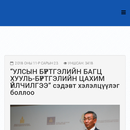
2018 ОНЫ 11-Р САРЫН 23
УНШСАН: 3418
“УЛСЫН БҮРТГЭЛИЙН БАГЦ
ХУУЛЬ-БҮРТГЭЛИЙН ЦАХИМ
ҮЙЛЧИЛГЭЭ” сэдэвт хэлэлцүүлэг
боллоо