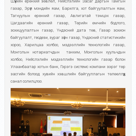
Шүүхийн ерөнхий зөвлөл, Нийслэлийн Засаг даргын Тамгын
газар, Эрүүл мэндийн яам, Барилга, хот байгуулалтын яам,
Тагнуулын ерөнхий газар, Авлигатай тэмцэх газар,
Цагдаагийн ерөнхий газар, Төрийн өмчийн бодлого,
зохицуулалтын газар, Үндэсний дата төв, Газар зохион
байгуулалт, геодези, зураг зүйн газар, Үндэсний статистикийн
хороо, Харилцаа холбоо, мэдээллийн технологийн газар,
Монголын нотариатчдын танхим, Монголын хуульчдын
холбоо, Нийслэлийн мэдээллийн технологийн газар болон
Улаанбаатар хотын банк, Гэрэгэ системс компани зэрэг төр
засгийн болоод хувийн хэвшлийн байгууллагын төлөөллүүд
санал солилцлоо.