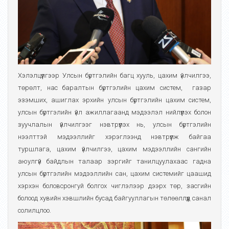
Хэлэлцүүлгээр Улсын бүртгэлийн багц хууль, цахим үйлчилгээ,
төрөлт, нас баралтын бүртгэлийн цахим систем, газар
эзэмших, ашиглах эрхийн улсын бүртгэлийн цахим систем,
улсын бүртгэлийн үйл ажиллагаанд мэдээлэл нийлүүлэх болон
зуучлалын үйлчилгээг нэвтрүүлэх нь, улсын бүртгэлийн
нээлттэй мэдээллийг хэрэглээнд нэвтрүүлж байгаа
туршлага, цахим үйлчилгээ, цахим мэдээллийн сангийн
аюулгүй байдлын талаар зэргийг танилцуулахаас гадна
улсын бүртгэлийн мэдээллийн сан, цахим системийг цаашид
хэрхэн боловсронгуй болгох чиглэлээр дээрх төр, засгийн
болоод хувийн хэвшлийн бусад байгууллагын төлөөллүүд санал
солилцлоо.