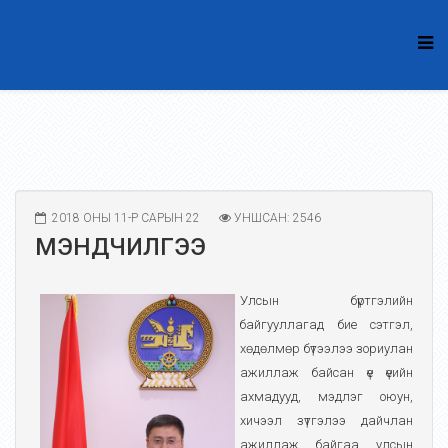
2018 ОНЫ 11-Р САРЫН 22
УНШСАН: 2546
МЭНДЧИЛГЭЭ
Улсын бүртгэлийн
байгууллагад бие сэтгэл,
хөдөлмөр бүтээлээ зориулан
ажиллаж байсан үе үеийн
ахмадууд, мэдлэг оюун,
хичээл зүтгэлээ дайчлан
ажиллаж байгаа улсын