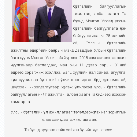
бүртгэлийн байгууллагын
ажилтан, албан хаагч Та
бүхэнд Монгол Улсад улсын
бүртгэлийн байгууллага үүсэн
байгуулагдсаны 78 жилийн
ой, “Улсын бүртгэлийн
ажилтны өдөр”-ийн баярын мэнд дэвшүүлье. Улсын бүртгэлийн
багц хууль Монгол Улсын Их Хурлын 2018 оны хаврын ээлжит
чуулганаар батлагдаж, мөн оны 11 дүгээр сарын 01-ний
өдрөөс хэрэгжиж эхэллээ. Багц хуулийн үзэл санаа, агуулга,
түүнд суурилсан бүртгэлийн үйлчилгээг иргэн бүрд хүртээмжтэй,
шуурхай, чирэгдэлгүйгээр хүргэж үйлчлэхэд улсын бүртгэлийн
байгууллагын нийт ажилтан, албан хаагч Та биднээс ихээхэн
хамаарна.
Улсын бүртгэлийн үйл ажиллагааг төгөлдөржүүлэх нэг зорилгын
төлөө хамтдаа ажиллацгаая.
Та бүхэнд эрүүл энх, сайн сайхан бүхнийг хүсэн ерөөе.