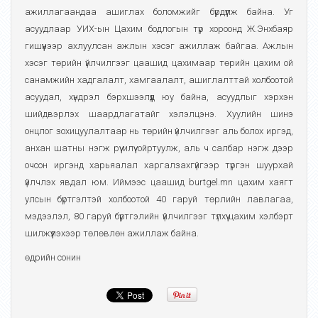
ажиллагаандаа ашиглах боломжийг бүрдүүлж байна. Уг
асуудлаар УИХ-ын Цахим бодлогын түр хороонд Ж.Энхбаяр
гишүүнээр ахлуулсан ажлын хэсэг ажиллаж байгаа. Ажлын
хэсэг төрийн үйлчилгээг цаашид цахимаар төрийн цахим ой
санамжийн хадгалалт, хамгаалалт, ашиглалттай холбоотой
асуудал, хүндрэл бэрхшээлүүд юу байна, асуудлыг хэрхэн
шийдвэрлэх шаардлагатайг хэлэлцэнэ. Хуулийн шинэ
онцлог зохицуулалтаар нь төрийн үйлчилгээг аль болох иргэд,
анхан шатны нэгж рүү илүү ойртуулж, аль ч салбар нэгж дээр
очсон иргэнд харьяалал харгалзахгүйгээр түргэн шуурхай
үйлчлэх явдал юм. Иймээс цаашид burtgel.mn цахим хаягт
улсын бүртгэлтэй холбоотой 40 гаруй төрлийн лавлагаа,
мэдээлэл, 80 гаруй бүртгэлийн үйлчилгээг түлхүү цахим хэлбэрт
шилжүүлэхээр төлөвлөн ажиллаж байна.
өдрийн сонин