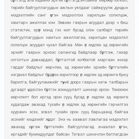
бүртгэлд аль хэдийнэ эрх нь бүртгэгдсэн байна. Өөрөөр хэлбэл,
төрийн байгууллагуудын ажлын уялдааг сайжруулж дундын
мэдээллийн санг үүсгэн мэдээллээ харилцан солилцож,
хамтарч ажиллах юм. Зөвхөн газрын асуудал дээр ч биш
статистик, эрүүл мэнд гэх мэт бусад олон салбарт төрийн
байгууллагуудын хамтын ажиллагаа, харилцан мэдээлэл
солилцох асуудал чухал байгаа. Мөн үл хөдлөх эд хөрөнгийн
эрхийг газрын эрхээс салангид байдлаар бүртгэж, газар
олголтын давхардал, бүртгэлтэй холбоотой маргаан ихээр
гардаг байдлыг өөрчлөх, эд хөрөнгийн эрхийн бүртгэлийн
нэгдмэл байдлыг бүрдүүлэх зорилгоор үл хөдлөх эд хөрөнгө буюу
барилга, байгууламжийг түүний доорх газрын нэгж талбарын
дугаарт үндэслэн бүртгэх зохицуулалт шинээр орсон. Томоохон
өөрчлөлт бол иргэд орон сууц бусад үл хөдлөх эд хөрөнгө
худалдаж авахад тухайн үл хөдлөх эд хөрөнгийн гэрчилгээ
хуурамч эсэх, эсвэл тухайн орон сууц барьцаанд байгаа
эсэхийг мэдэхийг хүсдэг. Энэ нь заавал лавлагаа мэдээлэл
авахад хүргэж бүртгэлийн байгууллагад ачаалал үүсгэн,
иргэдийг бухимдуулдаг байсан. Тэгвэл шинэчлэн батлагдсан