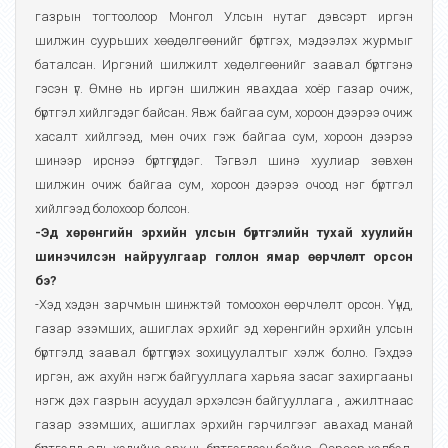
газрын тогтоолоор Монгол Улсын нутаг дэвсэрт иргэн
шилжин суурьших хөөдөлгөөнийг бүртгэх, мэдээлэх журмыг
баталсан. Иргэний шилжилт хөдөлгөөнийг заавал бүртгэнэ
гэсэн үг. Өмнө нь иргэн шилжин явахдаа хоёр газар очиж,
бүртгэл хийлгэдэг байсан. Явж байгаа сум, хороон дээрээ очиж
хасалт хийлгээд, мөн очих гэж байгаа сум, хороон дээрээ
шинээр ирснээ бүртгүүлдэг. Тэгвэл шинэ хуулиар зөвхөн
шилжин очиж байгаа сум, хороон дээрээ очоод нэг бүртгэл
хийлгээд болохоор болсон.
-Эд хөрөнгийн эрхийн улсын бүртгэлийн тухай хуулийн
шинэчилсэн найруулгаар голлон ямар өөрчлөлт орсон
бэ?
-Хэд хэдэн зарчмын шинжтэй томоохон өөрчлөлт орсон. Үүнд,
газар эзэмших, ашиглах эрхийг эд хөрөнгийн эрхийн улсын
бүртгэлд заавал бүртгүүлэх зохицуулалтыг хэлж болно. Гэхдээ
иргэн, аж ахуйн нэгж байгууллага харьяа засаг захиргааны
нэгж дэх газрын асуудал эрхэлсэн байгууллага , ажилтнаас
газар эзэмших, ашиглах эрхийн гэрчилгээг авахад манай