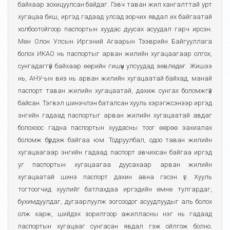
байхаар зохицуулсан байдаг. Гэвч таван жил хангалттай урт
хугацаа биш, иргэд гадаад улсад зорчих явдал их байгаатай
холбоотойгоор паспортын хуудас дуусах асуудал гарч ирсэн.
Мөн Олон Улсын Иргэний Агаарын Тээврийн Байгууллага
болох ИКАО нь паспортыг арван жилийн хугацаагаар олгох,
сунгадаггүй байхаар өөрийн гишүүн улсуудад зөвлөдөг. Жишээ
нь, АНУ-ын виз нь арван жилийн хугацаатай байхад, манай
паспорт таван жилийн хугацаатай, дахиж сунгах боломжгүй
байсан. Тэгвэл шинэчлэн баталсан хууль хэрэгжсэнээр иргэд
энгийн гадаад паспортыг арван жилийн хугацаатай авдаг
болохоос гадна паспортын хуудасны тоог өөрөө захиалах
боломж бүрдэж байгаа юм. Тодруулбал, одоо таван жилийн
хугацаагаар энгийн гадаад паспорт авчихсан байгаа иргэд
уг паспортын хугацаагаа дуусахаар арван жилийн
хугацаатай шинэ паспорт дахин авна гэсэн үг. Хууль
тогтоогчид хуулийг батлахдаа иргэдийн өмнө тулгардаг,
бухимдуулдаг, дугаарлуулж зогсоодог асуудлуудыг аль болох
олж харж, шийдэх зорилгоор ажилласны нэг нь гадаад
паспортын хугацааг сунгасан явдал гэж ойлгож болно.