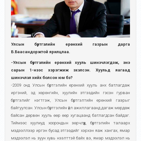
Улсын бүртгэлийн ерөнхий газрын дарга
Б.Баасандоржтой ярилцлаа.
-Улсын бүртгэлийн ерөнхий хууль шинэчлэгдэж, энэ
сарын 1-нээс хэрэгжиж эхэлсэн. Хуульд яагаад
шинэчлэл хийх болсон юм бэ?
-2009 онд Улсын бүртгэлийн ерөнхий хууль анх батлагдаж
иргэний, эд хөрөнгийн, хуулийн этгээдийн гэсэн гурван
бүртгэлийг нэгтгэж, Улсын бүртгэлтийн ерөнхий газрыг
байгуулсан. Улсын бүртгэлийн үйл ажиллагаанд дагаж мөрдөж
байсан дөрвөн хууль өөр өөр хугацаанд батлагдсан байдаг.
Тиймээс хуулиуд хоорондын зөрчлүүд, бүртгэлийн талаарх
мэдээллээр иргэн бусад этгээдийг хэрхэн яаж хангах, ямар
мэдээлэл нь зуун хувь нээлттэй байх вэ, ямар мэдээлэл нь