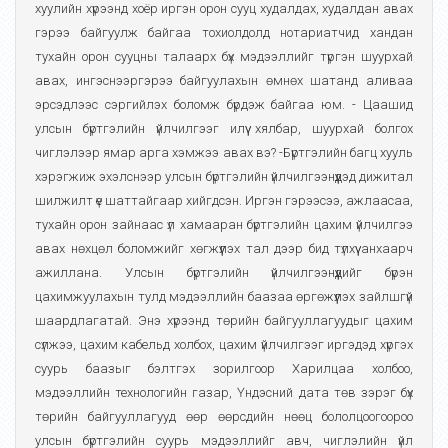
хуулийн хүрээнд хоёр иргэн орон сууц худалдах, худалдан авах
гэрээ байгуулж байгаа тохиолдолд нотариатчид хандан
тухайн орон сууцны талаарх бүх мэдээллийг түргэн шуурхай
авах, ингэснээргэрээ байгуулахын өмнөх шатанд аливаа
эрсэдлээс сэргийлэх боломж бүрдэж байгаа юм. - Цаашид
улсын бүртгэлийн үйлчилгээг илүү хялбар, шуурхай болгох
чиглэлээр ямар арга хэмжээ авах вэ? -Бүртгэлийн багц хууль
хэрэгжиж эхэлснээр улсын бүртгэлийн үйлчилгээнүүдэд дижитал
шилжилт үе шаттайгаар хийгдсэн. Иргэн гэрээсээ, ажлаасаа,
тухайн орон зайнаас үл хамааран бүртгэлийн цахим үйлчилгээ
авах нөхцөл боломжийг хөгжүүлэх тал дээр бид түлхүү анхаарч
ажиллана. Улсын бүртгэлийн үйлчилгээнүүдийг бүрэн
цахимжуулахын тулд мэдээллийн баазаа өргөжүүлэх зайлшгүй
шаардлагатай. Энэ хүрээнд төрийн байгууллагуудыг цахим
сүлжээ, цахим кабельд холбох, цахим үйлчилгээг иргэдэд хүргэх
суурь баазыг бэлтгэх зорилгоор Харилцаа холбоо,
мэдээллийн технологийн газар, Үндэсний дата төв зэрэг бүх
төрийн байгууллагууд өөр өөрсдийн нөөц бололцоогоороо
улсын бүртгэлийн суурь мэдээллийг авч, чиглэлийн үйл