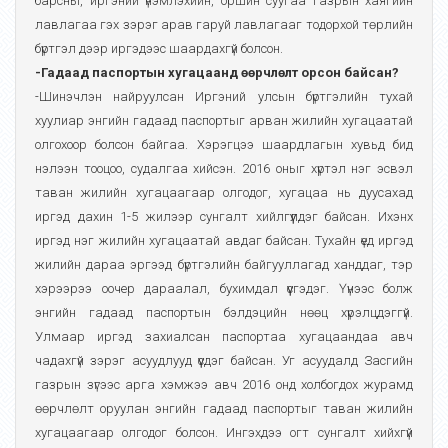
барсны, иргэний үнэмлэхийн, оршин суугаа газрын хаягийн
лавлагаа гэх зэрэг арав гаруй лавлагааг тодорхой төрлийн
бүртгэл дээр иргэдээс шаардахгүй болсон.
-Гадаад паспортын хугацаанд өөрчлөлт орсон байсан?
-Шинэчлэн найруулсан Иргэний улсын бүртгэлийн тухай
хуулиар энгийн гадаад паспортыг арван жилийн хугацаатай
олгохоор болсон байгаа. Хэрэгцээ шаардлагын хувьд бид
нэлээн тооцоо, судалгаа хийсэн. 2016 оныг хүртэл нэг эсвэл
таван жилийн хугацаагаар олгодог, хугацаа нь дуусахад
иргэд дахин 1-5 жилээр сунгалт хийлгүүлдэг байсан. Ихэнх
иргэд нэг жилийн хугацаатай авдаг байсан. Тухайн үед иргэд
жилийн дараа эргээд бүртгэлийн байгууллагад ханддаг, тэр
хэрээрээ оочер дараалал, бухимдал үүсгэдэг. Үүнээс болж
энгийн гадаад паспортын бэлдэцийн нөөц хүрэлцдэггүй.
Улмаар иргэд захиалсан паспортаа хугацаандаа авч
чадахгүй зэрэг асуудлууд үүсдэг байсан. Уг асуудалд Засгийн
газрын зүгээс арга хэмжээ авч 2016 онд холбогдох журамд
өөрчлөлт оруулан энгийн гадаад паспортыг таван жилийн
хугацаагаар олгодог болсон. Ингэхдээ огт сунгалт хийхгүй