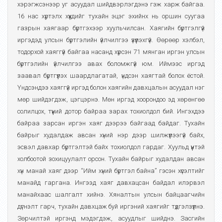
хэрэгжсэнээр уг асуудал шийдвэрлэгдэнэ гэж харж байгаа.
16 нас хүртэлх хүүхдийг тухайн эцэг эхийнх нь оршин суугаа
газрын хаягаар бүртгэхээр хуульчилсан. Хаягийн бүртгэлгүй
иргэдэд улсын бүртгэлийн үйлчилгээ үзүүлэхгүй. Өөрөөр хэлбэл,
тодорхой хаяггүй байгаа насанд хүрсэн 71 мянган иргэн улсын
бүртгэлийн үйлчилгээ авах боломжгүй юм. Иймээс иргэд
заавал бүртгүүлэх шаардлагатай, үндсэн хаягтай болох ёстой.
Үндсэндээ хаяггүй иргэд болон хаягийн давхцалын асуудал нэг
мөр шийдэгдэж, цэгцэрнэ. Мөн иргэд хоорондоо эд хөрөнгөө
солилцох, түүний дотор байраа зарах тохиолдол бий. Ингэхдээ
байраа зарсан иргэн хаяг дээрээ байгаад байдаг. Тухайн
байрыг худалдаж авсан хүний нэр дээр шилжүүлээгүй байх,
эсвэл давхар бүртгэлтэй байх тохиолдол гардаг. Хуульд үүнтэй
холбоотой зохицуулалт орсон. Тухайн байрыг худалдан авсан
хүн манай хаяг дээр “Ийм хүний бүртгэл байна” гэсэн хүсэлтийг
манайд гаргана. Ингээд хаяг давхацсан байдал илэрвэл
манайхаас шалгалт хийнэ. Хяналтын улсын байцаагчийн
дүгнэлт гарч, тухайн давхцаж буй иргэний хаягийг түдгэлзүүлнэ.
Зөрчилтэй иргэнд мэдэгдэж, асуудлыг шийднэ. Засгийн