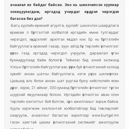
ачаалал их байдаг байсан. Энэ нь шинэчилсэн хуулиар
зохицуулагдаж, иргэдэд учирдаг хүндрэл чирэгдэл
багасна биз дээ?
-Багц хуулийн ерөнхий агуулга, хуулийг шинэчлэх шаардлага
ерөөсөө л бүртгэлтэй холбоотой иргэдийн өмнө тулгардаг
чирэгдэл, хүндрэлийг арилгах явдал юм. Ер нь бүртгэлийн
байгууллага ерөнхий газар, зуун айлд бүх төрлийн үйлчилгээг
үзүүлэх гээд иргэдэд чирэгдэл учруулж, дараалал үүсгэн
бухимдуулаад байж болохгүй. Тиймээс бид эхний ээлжинд
Улсын бүртгэлийн байгууллагаас үзүүлж буй үйлчилгээний нэлээд
хувийг анхан шатны байгууллага, нэгж рүүгээ шилжүүллээ.
Цаашид аль болох анхан шат руугаа буюу нийслэлийн есөн
дүүрэг, хороо, 21 аймаг, 330 суманд бүртгэлийн үйлчилгээг түргэн
шуурхай явуулахаар болсон. Иргэдийн үйлчилгээ авах олон
төрлийн сонголтыг бий болгож, хүрч ажиллахыг зорьж байна.
Хууль хэрэгжиж эхэлсэнтэй холбоотойгоор бид төвлөрлийг
сааруулж, ачааллыг багасгах зорилгоор www.burtgel.mn
гэсэн хаягтай цахим үйлчилгээний системийг ажиллуулж