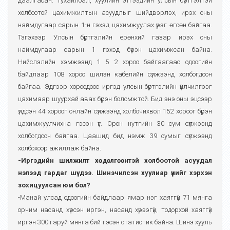
даалгасан. Тухайлбал, хуулийн этгээдийн улсын бүртгэлтэй
холбоотой цахимжилтын асуудлыг шийдвэрлэх, ирэх оны
наймдугаар сарын 1-н гэхэд цахимжуулах үүрэг өгсөн байгаа.
Тэгэхээр Улсын бүртгэлийн ерөнхий газар ирэх оны
наймдугаар сарын 1 гэхэд бүрэн цахимжсан байна.
Нийслэлийн хэмжээнд 1 5 2 хороо байгаагаас одоогийн
байдлаар 108 хороо шилэн кабелийн сүлжээнд холбогдсон
байгаа. Эдгээр хороодоос иргэд улсын бүртгэлийн үйлчилгээг
цахимаар шуурхай авах бүрэн боломжтой. Бид энэ оны эцсээр
үлдсэн 44 хороог онлайн сүлжээнд холбочихвол 152 хороог бүрэн
цахимжуулчихна гэсэн үг. Орон нутгийн 30 сум сүлжээнд
холбогдсон байгаа. Цаашид бид нэмж 39 сумыг сүлжээнд
холбохоор ажиллаж байна.
-Иргэдийн шилжилт хөдөлгөөнтэй холбоотой асуудал
нэлээд гардаг шүү дээ. Шинэчилсэн хуулиар үүнийг хэрхэн
зохицуулсан юм бол?
-Манай улсад одоогийн байдлаар ямар нэг хаяггүй 71 мянга
орчим насанд хүрсэн иргэн, насанд хүрээгүй, тодорхой хаяггүй
иргэн 300 гаруй мянга бий гэсэн статистик байна. Шинэ хууль