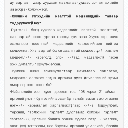
дугаар авч, дээр дурдсан лавлагаануудаас сонголтоо хийн
авах бүрэн боломжтой.
-Хуулийн этгээдийн нээлттэй мэдээллүүдийн талаар
тодруулахгүй юу?
-Бүртгэлийн багц хуулиар мэдээллийг нээлттэй , хаалттай,
хязгаартай гэсэн гурван төрөлд хуваасан. Хууль хэрэгжиж
эхэлснээр нээлттэй мэдээллийг хэвлэлийнхэн нийтэд
мэдээлнэ . Хязгаартай болон хаалттай мэдээллүүдийг хэвлэл
мэдээллийн хэрэгслүүд олон нийтэд мэдээлэхгүй гэсэн
зохицуулалтыг оруулж өгсөн.
-Хуулийн шинэ зохицуулалтаар цахимаар лавлагаа,
мэдээлэл олгохоос гадна иргэдэд үзүүлэх үйлчилгээний хувьд
ямар өөрлөлт орсон бэ?
-Нийслэлийн есөн дүүрэг, дөрвөн төв, 108 хороо, 21 аймагт
иргэний улсын бүртгэлийн арван бүртгэлийг засаг захиргааны
нэгжийн харьяалал харгалзахгүйгээр хийнэ. Тодруулбал,
төрсний, гэрлэсний, гэрлэлт дуусгавар болсны, гэрлэлт
сэргээсний, иргэний байнга оршин суугаа газрын хаягийн,
эцэг, (эх) тогтоосны, нас барсны, иргэний үнэмлэхийн, биеийн