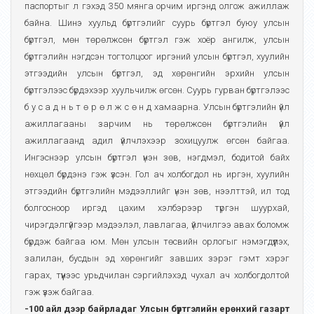
паспортыг л гэхэд 350 мянга орчим иргэнд олгож ажиллаж
байна. Шинэ хуульд бүртгэлийг суурь бүртгэл буюу улсын
бүртгэл, мөн төрөлжсөн бүртгэл гэж хоёр ангилж, улсын
бүртгэлийн нэгдсэн тогтолцоог иргэний улсын бүртгэл, хуулийн
этгээдийн улсын бүртгэл, эд хөрөнгийн эрхийн улсын
бүртгэлээс бүрдэхээр хуульчилж өгсөн. Суурь гурван бүртгэлээс
б у с а д н ь т ө р ө л ж с ө н д хамаарна. Улсын бүртгэлийн үйл
ажиллагааны зарчим нь төрөлжсөн бүртгэлийн үйл
ажиллагаанд адил үйлчлэхээр зохицуулж өгсөн байгаа.
Ингэснээр улсын бүртгэл үнэн зөв, нэгдмэл, бодитой байх
нөхцөл бүрдэнэ гэж үзсэн. Гол ач холбогдол нь иргэн, хуулийн
этгээдийн бүртгэлийн мэдээллийг үнэн зөв, нээлттэй, ил тод
болгосноор иргэд цахим хэлбэрээр түргэн шуурхай,
чирэгдэлгүйгээр мэдээлэл, лавлагаа, үйлчилгээ авах боломж
бүрдэж байгаа юм. Мөн улсын төсвийн орлогыг нэмэгдүүлэх,
залилан, бусдын эд хөрөнгийг завших зэрэг гэмт хэрэг
гарах, түүнээс урьдчилан сэргийлэхэд чухал ач холбогдолтой
гэж үзэж байгаа.
-100 айл дээр байрладаг Улсын бүртгэлийн ерөнхий газарт