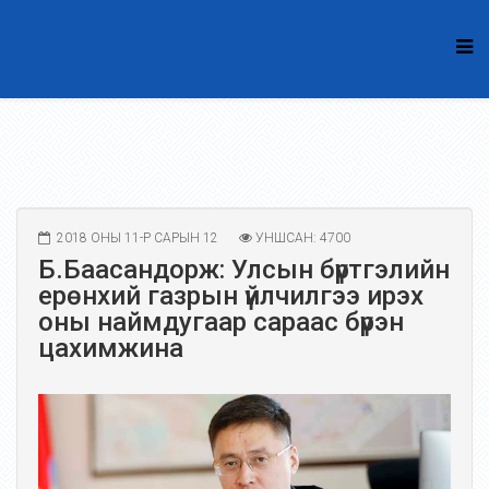
2018 ОНЫ 11-Р САРЫН 12
УНШСАН: 4700
Б.Баасандорж: Улсын бүртгэлийн
ерөнхий газрын үйлчилгээ ирэх
оны наймдугаар сараас бүрэн
цахимжина