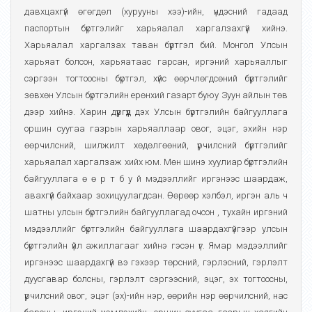
давхцахгүй өгөгдөл (хурууны хээ)-ийн, үндэсний гадаад
паспортын бүртгэлийг харьяалал харгалзахгүй хийнэ.
Харьяалал харгалзах таван бүртгэл бий. Монгол Улсын
харьяат болсон, харьяатаас гарсан, иргэний харьяаллыг
сэргээн тогтоосны бүртгэл, хүйс өөрчлөгдсөний бүртгэлийг
зөвхөн Улсын бүртгэлийн ерөнхий газарт буюу Зуун айлын төв
дээр хийнэ. Харин дүүргүүд дэх Улсын бүртгэлийн байгууллага
оршин суугаа газрын харьяаллаар овог, эцэг, эхийн нэр
өөрчилсний, шилжилт хөдөлгөөний, үрчилсний бүртгэлийг
харьяалал харгалзаж хийх юм. Мөн шинэ хуулиар бүртгэлийн
байгууллага ө ө р т б у й мэдээллийг иргэнээс шаардаж,
авахгүй байхаар зохицуулагдсан. Өөрөөр хэлбэл, иргэн аль ч
шатны улсын бүртгэлийн байгууллагад очсон , тухайн иргэний
мэдээллийг бүртгэлийн байгууллага шаардахгүйгээр улсын
бүртгэлийн үйл ажиллагааг хийнэ гэсэн үг. Ямар мэдээллийг
иргэнээс шаардахгүй вэ гэхээр төрсний, гэрлэсний, гэрлэлт
дуусгавар болсны, гэрлэлт сэргээсний, эцэг, эх тогтоосны,
үрчилсний овог, эцэг (эх)-ийн нэр, өөрийн нэр өөрчилсний, нас