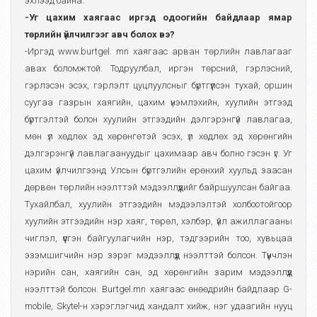
эхлээд байна.
-Уг цахим хаягаас иргэд одоогийн байдлаар ямар
төрлийн үйлчилгээг авч болох вэ?
-Иргэд www.burtgel. mn хаягаас арван төрлийн лавлагааг
авах боломжтой. Тодруулбал, иргэн төрсний, гэрлэсний,
гэрлэсэн эсэх, гэрлэлт цуцлуулсныг бүртгүүлсэн тухай, оршин
суугаа газрын хаягийн, цахим үнэмлэхийн, хуулийн этгээд
бүртгэлтэй болон хуулийн этгээдийн дэлгэрэнгүй лавлагаа,
мөн үл хөдлөх эд хөрөнгөтэй эсэх, үл хөдлөх эд хөрөнгийн
дэлгэрэнгүй лавлагаануудыг цахимаар авч болно гэсэн үг. Уг
цахим үйлчилгээнд Улсын бүртгэлийн ерөнхий хуульд заасан
дөрвөн төрлийн нээлттэй мэдээллүүдийг байршуулсан байгаа.
Тухайлбал, хуулийн этгээдийн мэдээлэлтэй холбоотойгоор
хуулийн этгээдийн нэр хаяг, төрөл, хэлбэр, үйл ажиллагааны
чиглэл, үүсгэн байгуулагчийн нэр, тэдгээрийн тоо, хувьцаа
эзэмшигчийн нэр зэрэг мэдээллүүд нээлттэй болсон. Түүнчлэн
нэрийн сан, хаягийн сан, эд хөрөнгийн зарим мэдээллүүд
нээлттэй болсон. Burtgel.mn хаягаас өнөөдрийн байдлаар G-
mobile, Skytel-н хэрэглэгчид хандалт хийж, нэг удаагийн нууц