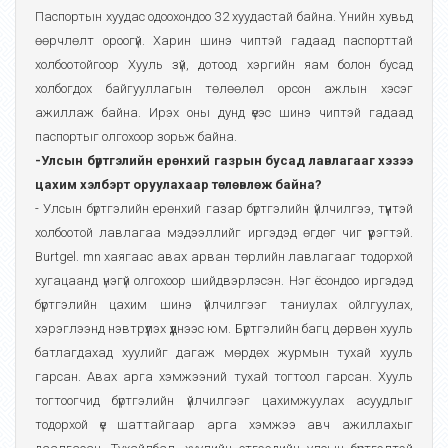
Паспортын хуудас одоохондоо 32 хуудастай байна. Үнийн хувьд
өөрчлөлт ороогүй. Харин шинэ чиптэй гадаад паспорттай
холбоотойгоор Хууль зүй, дотоод хэргийн яам болон бусад
холбогдох байгууллагын төлөөлөл орсон ажлын хэсэг
ажиллаж байна. Ирэх оны дунд үеэс шинэ чиптэй гадаад
паспортыг олгохоор зорьж байна.
-Улсын бүртгэлийн ерөнхий газрын бусад лавлагааг хэзээ
цахим хэлбэрт оруулахаар төлөвлөж байна?
- Улсын бүртгэлийн ерөнхий газар бүртгэлийн үйлчилгээ, түүнтэй
холбоотой лавлагаа мэдээллийг иргэдэд өгдөг чиг үүрэгтэй.
Burtgel. mn хаягаас авах арван төрлийн лавлагааг тодорхой
хугацаанд үнэгүй олгохоор шийдвэрлэсэн. Нэг ёсондоо иргэдэд
бүртгэлийн цахим шинэ үйлчилгээг таниулах ойлгуулах,
хэрэглээнд нэвтрүүлэх үүднээс юм. Бүртгэлийн багц дөрвөн хууль
батлагдахад хуулийг дагаж мөрдөх журмын тухай хууль
гарсан. Авах арга хэмжээний тухай тогтоол гарсан. Хууль
тогтоогчид бүртгэлийн үйлчилгээг цахимжуулах асуудлыг
тодорхой үе шаттайгаар арга хэмжээ авч ажиллахыг