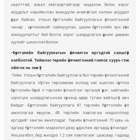
хаалттай, эсвэл хязгаартайгаар мэдээлж болох зэрэг
асуудлыг нарийвчлан зохицуулж өгөөгүйгээс нэлээн асуудал
үүсдэг байсан. Улсын бүртгэлийн байгууллагын үйлчилгээний
чанар , хүртээмжийг сайжруулах, цахим бүртгэлийн эрх зүйн
зохицуулалтыг бий болгох зэрэг шаардлагын үүднээс дөрвөн
хуулийг шинэчлэх болсон.
-Бүртгэлийн байгууллагын үйлчилгээ иргэдтэй салшгүй
холбоотой. Тиймээс төрийн үйлчилгээний голлох суурь гэж
ойлгох нь зөв үү?
-Тийм. Улсын бүртгэлийн байгууллага бол төрийн үйлчилгээний
байгууллага. Иргэн төрснөөсөө эхлээд нас эцэслэх хүртлээ
бүртгэлийн бүхий л төрлийн үйлчилгээг иргэний үүрэг, нийгмийн
хэрэгцээ шаардлагынхаа хүрээнд өдөр тутам зайлшгүй авч
байдаг. Бүртгэлийн байгууллага 81 төрлийн бүртгэлийн үйл
ажиллагаа явуулж, 48 төрлийн лавлагаа мэдээллээр
иргэдийг ханган ажилладаг. Төрийн үйлчилгээний 70 хувь нь
эдгээр бүртгэлийн мэдээлэл дээр үндэслэж иргэдэд үйлчилдэг.
Жишээлбэл, бид жилдээ 1.2 сая лавлагааг цаасаар, гадаад